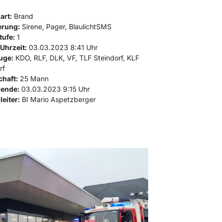
art:
Brand
erung:
Sirene, Pager, BlaulichtSMS
tufe:
1
Uhrzeit:
03.03.2023 8:41 Uhr
uge:
KDO, RLF, DLK, VF, TLF Steindorf, KLF
rf
haft:
25 Mann
zende:
03.03.2023 9:15 Uhr
leiter:
BI Mario Aspetzberger